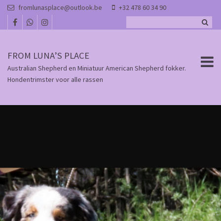
Overslaan en naar de inhoud gaan
fromlunasplace@outlook.be
+32 478 60 34 90
FROM LUNA’S PLACE
Australian Shepherd en Miniatuur American Shepherd fokker.
Hondentrimster voor alle rassen