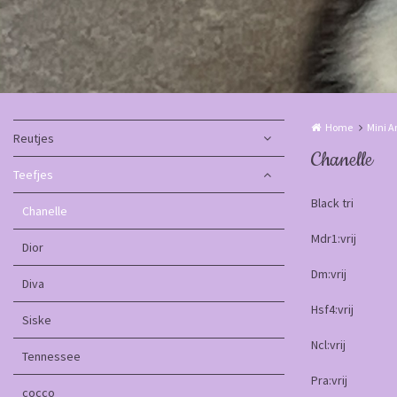
Home
Mini A
Reutjes
Chanelle
Teefjes
Black tri
Chanelle
Mdr1:vrij
Dior
Dm:vrij
Diva
Hsf4:vrij
Siske
Ncl:vrij
Tennessee
Pra:vrij
cocco