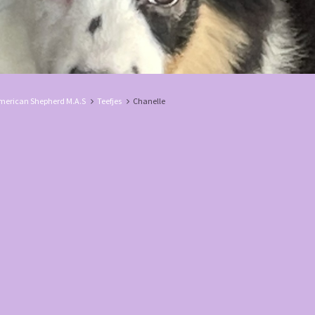
merican Shepherd M.A.S
Teefjes
Chanelle