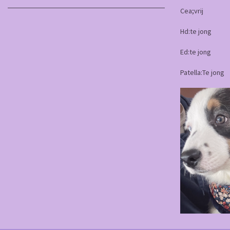
Cea;vrij
Hd:te jong
Ed:te jong
Patella:Te jong