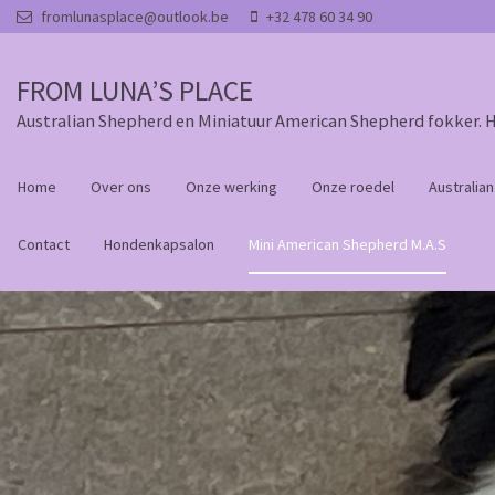
Overslaan en naar de inhoud gaan
fromlunasplace@outlook.be
+32 478 60 34 90
FROM LUNA’S PLACE
Australian Shepherd en Miniatuur American Shepherd fokker. 
Home
Over ons
Onze werking
Onze roedel
Australia
Contact
Hondenkapsalon
Mini American Shepherd M.A.S