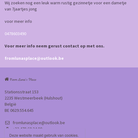
Wij zoeken nog een leuk warm rustig gezinnetje voor een dametje
van 7jaartjes jong
voor meer info
0478603490
Voor meer info neem gerust contact op met ons.
fromlunasplace@outlook.be
From Luna's Place
Stationsstraat 153
2235 Westmeerbeek (Hulshout)
België
BE 0629.554.645
fromlunasplace@outlook.be
+32 478 60 34 90
Deze website maakt gebruik van cookies.