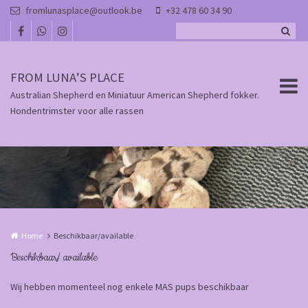
Overslaan en naar de inhoud gaan
fromlunasplace@outlook.be
+32 478 60 34 90
FROM LUNA’S PLACE
Australian Shepherd en Miniatuur American Shepherd fokker.
Hondentrimster voor alle rassen
Home
Beschikbaar/available
Beschikbaar/ available
Wij hebben momenteel nog enkele MAS pups beschikbaar