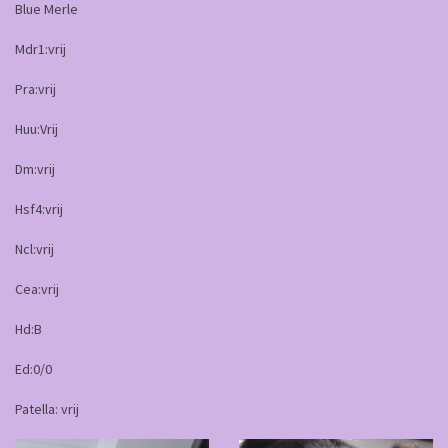
Blue Merle
Mdr1:vrij
Pra:vrij
Huu:Vrij
Dm:vrij
Hsf4:vrij
Ncl:vrij
Cea:vrij
Hd:B
Ed:0/0
Patella: vrij