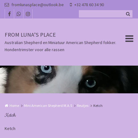
Overslaan en naar de inhoud gaan
fromlunasplace@outlook.be
+32 478 60 34 90
FROM LUNA’S PLACE
Australian Shepherd en Miniatuur American Shepherd fokker.
Hondentrimster voor alle rassen
Home
Mini American Shepherd M.A.S
Reutjes
Ketch
Ketch
Ketch