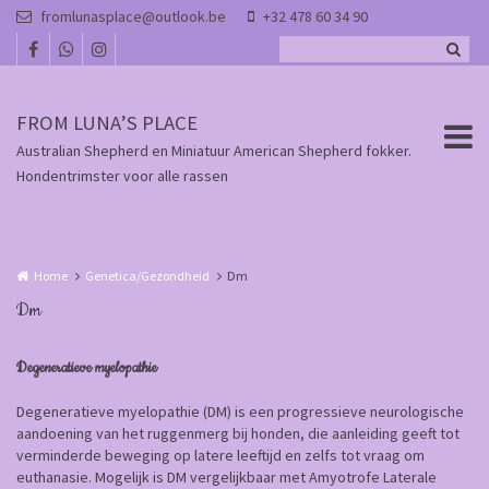
Overslaan en naar de inhoud gaan
fromlunasplace@outlook.be
+32 478 60 34 90
FROM LUNA’S PLACE
Australian Shepherd en Miniatuur American Shepherd fokker.
Hondentrimster voor alle rassen
Home
Genetica/Gezondheid
Dm
Dm
Degeneratieve myelopathie
Degeneratieve myelopathie (DM) is een progressieve neurologische
aandoening van het ruggenmerg bij honden, die aanleiding geeft tot
verminderde beweging op latere leeftijd en zelfs tot vraag om
euthanasie. Mogelijk is DM vergelijkbaar met Amyotrofe Laterale