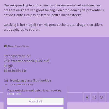
Om verspreiding te voorkomen, is daarom vooral het aantonen van
dragers en lijders van groot belang. Een probleem bij de preventie is
dat de ziekte zich pas op latere leeftijd manifesteert.
Gelukkig is het mogelijk om via genetische testen dragers en lijders
vroegtijdig op te sporen.
From Luna's Place
Stationsstraat 153
2235 Westmeerbeek (Hulshout)
België
BE 0629.554.645
fromlunasplace@outlook.be
+32 478 60 34 90
Deze website maakt gebruik van cookies.
Lees meer
Disclaimer
Privacybeleid

Accept all