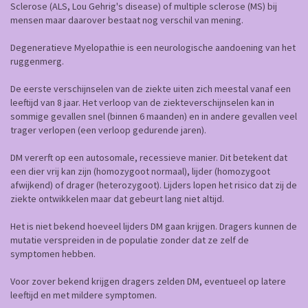
Sclerose (ALS, Lou Gehrig's disease) of multiple sclerose (MS) bij
mensen maar daarover bestaat nog verschil van mening.
Degeneratieve Myelopathie is een neurologische aandoening van het
ruggenmerg.
De eerste verschijnselen van de ziekte uiten zich meestal vanaf een
leeftijd van 8 jaar. Het verloop van de ziekteverschijnselen kan in
sommige gevallen snel (binnen 6 maanden) en in andere gevallen veel
trager verlopen (een verloop gedurende jaren).
DM vererft op een autosomale, recessieve manier. Dit betekent dat
een dier vrij kan zijn (homozygoot normaal), lijder (homozygoot
afwijkend) of drager (heterozygoot). Lijders lopen het risico dat zij de
ziekte ontwikkelen maar dat gebeurt lang niet altijd.
Het is niet bekend hoeveel lijders DM gaan krijgen. Dragers kunnen de
mutatie verspreiden in de populatie zonder dat ze zelf de
symptomen hebben.
Voor zover bekend krijgen dragers zelden DM, eventueel op latere
leeftijd en met mildere symptomen.