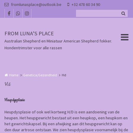
Overslaan en naar de inhoud gaan
fromlunasplace@outlook.be
+32 478 60 34 90
FROM LUNA’S PLACE
Australian Shepherd en Miniatuur American Shepherd fokker.
Hondentrimster voor alle rassen
Home
Genetica/Gezondheid
Hd
Hd
Heupdysplasie
Heupdysplasie of ook wel kortweg H/D is een aandoening van de
heupen. Het heupgewricht bestaat uit een heupkop, een heupkom en
het gewrichtskapsel. Bij een afwijking aan dit heupgewricht kan op
den duur artrose ontstaan. We zien heupdysplasie voornamelijk bij de