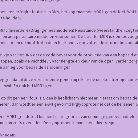
bben een erfelijke fout in hun DNA, het zogenaamde MDR1 gen defect. Wat 
 te houden?
Multi (meerdere) Drug (geneesmiddelen) Resistance (weerstand) en zegt iet
en anti-parasitaire middelen voorkomen. De 1 achter MDR is een toevoeging
n spelen de hoofdrol in de erfelijkheid, zij bevatten de informatie voor a
stukje van het DNA dat de code bevat voor de productie van een bepaald e
appen, zoals de vachtkleur, vachtlengte en kleur van de ogen. Verder zo
 de aanleg voor bepaalde aandoeningen.
eggen dat al deze verschillende genen bij elkaar de unieke streepjescod
n eiwit. Zo ook het MDR1 gen.
A op dit gen een ‘fout’ zit, dan is het lichaam niet meer in staat om bepaal
neren, dan wordt er een eiwit gevormd (Pglycoproteine) dat de hersenen b
een MDR1 gen defect kunnen bij het gebruik van sommige geneesmiddelen 
nd kan zelfs overlijden. De symptomen kunnen heel divers zijn.
ijkheden: