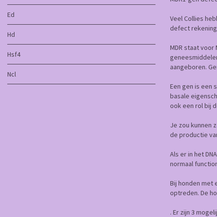
Ed
Veel Collies he
defect rekening
Hd
MDR staat voor 
Hsf4
geneesmiddelen 
aangeboren. Gene
Ncl
Een gen is een 
basale eigensch
ook een rol bij
Je zou kunnen z
de productie va
Als er in het DN
normaal functio
Bij honden met 
optreden. De ho
. Er zijn 3 mogel