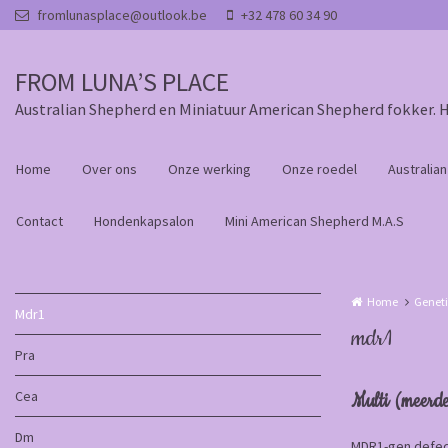
Overslaan en naar de inhoud gaan
fromlunasplace@outlook.be
+32 478 60 34 90
FROM LUNA’S PLACE
Australian Shepherd en Miniatuur American Shepherd fokker. 
Home
Over ons
Onze werking
Onze roedel
Australia
Contact
Hondenkapsalon
Mini American Shepherd M.A.S
Home
Genet
Mdr1
mdr1
Pra
Cea
Multi (meerde
Dm
MDR1-gen defect