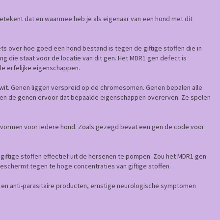
betekent dat en waarmee heb je als eigenaar van een hond met dit
s over hoe goed een hond bestand is tegen de giftige stoffen die in
 die staat voor de locatie van dit gen. Het MDR1 gen defect is
lle erfelijke eigenschappen.
iwit. Genen liggen verspreid op de chromosomen. Genen bepalen alle
rgen de genen ervoor dat bepaalde eigenschappen overerven. Ze spelen
e vormen voor iedere hond. Zoals gezegd bevat een gen de code voor
de giftige stoffen effectief uit de hersenen te pompen. Zou het MDR1 gen
eschermt tegen te hoge concentraties van giftige stoffen.
en anti-parasitaire producten, ernstige neurologische symptomen