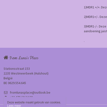
1)MDR1 +/+. Dez
2)MDR1+/-. Deze
3)MDR1-/-. Deze
aandoening juist
.
From Luna's Place
Stationsstraat 153
2235 Westmeerbeek (Hulshout)
België
BE 0629.554.645
fromlunasplace@outlook.be
+32 478 60 34 90
Deze website maakt gebruik van cookies.
Lees meer