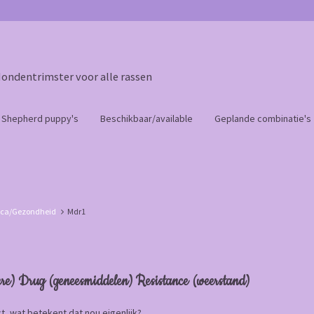
Hondentrimster voor alle rassen
n Shepherd puppy's
Beschikbaar/available
Geplande combinatie's
ica/Gezondheid
Mdr1
re) Drug (geneesmiddelen) Resistance (weerstand)
, wat betekent dat nou eigenlijk?